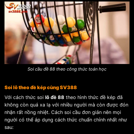
Soi cầu đề 88 theo công thức toán học
Soi lô theo đề kép cùng SV388
Với cách thức soi
lô đề 88
theo hình thức đề kép đã
không còn quá xa lạ với nhiều người mà còn được đón
nhận rất nồng nhiệt. Cách soi cầu đơn giản nên mọi
người có thể áp dụng cách thức chuẩn chỉnh nhất như
sau: