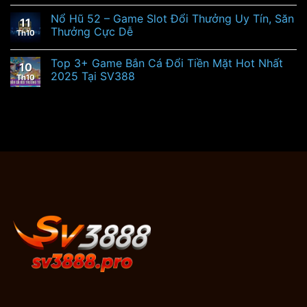
Nổ Hũ 52 – Game Slot Đổi Thưởng Uy Tín, Săn
11
Thưởng Cực Dễ
Th10
Top 3+ Game Bắn Cá Đổi Tiền Mặt Hot Nhất
10
2025 Tại SV388
Th10