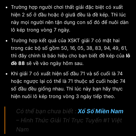
Trường hợp người chơi thất giải đặc biệt có xuất
hiện 2 số ở đầu hoặc ở giưã đều là đề kép. Thì lúc
này mọi người nên tận dụng con số đó để nuôi dàn
lô kép trong vòng 7 ngày.
Trường hợp kết quả của XSKT giải 7 có mặt hai
trong các bộ số gồm 50, 16, 05, 38, 83, 94, 49, 61,
thì đây chính là báo hiệu cho bạn biết đề kép của
lô
đề 88
sẽ về vào ngày hôm sau.
Khi giải 7 có xuất hiện số đầu 71 và số cuối là 74
hoặc ngược lại có thể là 71 thuộc số cuối hoặc 74
số đầu đều giống nhau. Thì lúc này bạn hãy thực
hiện nuôi lô kép trong vòng 3 ngày tiếp theo.
Có thể bạn chưa biết :
Xổ Số Miền Nam
– Hình Thức Giải Trí Trực Tuyến #1 Việt
Nam