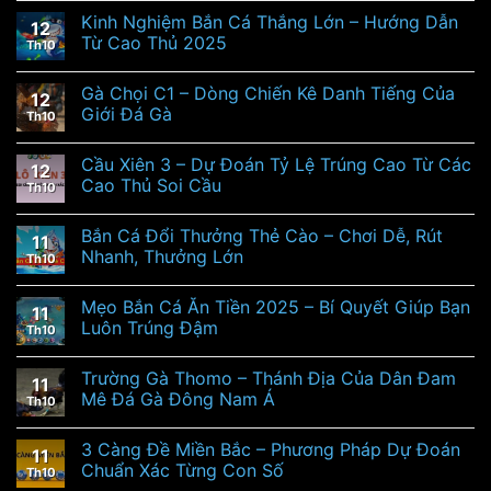
thủ
Kinh Nghiệm Bắn Cá Thắng Lớn – Hướng Dẫn
12
lô
Từ Cao Thủ 2025
Th10
khung
2
Gà Chọi C1 – Dòng Chiến Kê Danh Tiếng Của
ngày
12
–
Giới Đá Gà
Th10
Bí
quyết
Cầu Xiên 3 – Dự Đoán Tỷ Lệ Trúng Cao Từ Các
nuôi
12
Cao Thủ Soi Cầu
lô
Th10
chuẩn
tại
Bắn Cá Đổi Thưởng Thẻ Cào – Chơi Dễ, Rút
11
SV388
Nhanh, Thưởng Lớn
Th10
Mẹo Bắn Cá Ăn Tiền 2025 – Bí Quyết Giúp Bạn
11
Luôn Trúng Đậm
Th10
Trường Gà Thomo – Thánh Địa Của Dân Đam
11
Mê Đá Gà Đông Nam Á
Th10
3 Càng Đề Miền Bắc – Phương Pháp Dự Đoán
11
Chuẩn Xác Từng Con Số
Th10