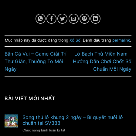
Mục nhập này đã được đăng trong
Xổ Số
. Đánh dấu trang
permalink
.
Bắn Cá Vui – Game Giải Trí
Lô Bạch Thủ Miền Nam –
Thư Giãn, Thưởng To Mỗi
Hướng Dẫn Chơi Chốt Số
Ngày
Chuẩn Mỗi Ngày
BÀI VIẾT MỚI NHẤT
Song thủ lô khung 2 ngày – Bí quyết nuôi lô
14
chuẩn tại SV388
Th10
ở
Chức năng bình luận bị tắt
Song