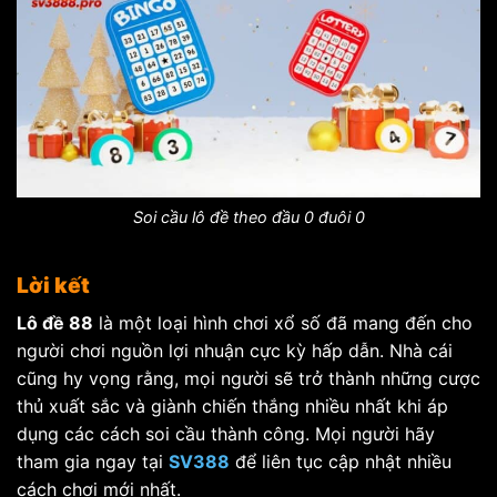
Soi cầu lô đề theo đầu 0 đuôi 0
Lời kết
Lô đề 88
là một loại hình chơi xổ số đã mang đến cho
người chơi nguồn lợi nhuận cực kỳ hấp dẫn. Nhà cái
cũng hy vọng rằng, mọi người sẽ trở thành những cược
thủ xuất sắc và giành chiến thắng nhiều nhất khi áp
dụng các cách soi cầu thành công. Mọi người hãy
tham gia ngay tại
SV388
để liên tục cập nhật nhiều
cách chơi mới nhất.