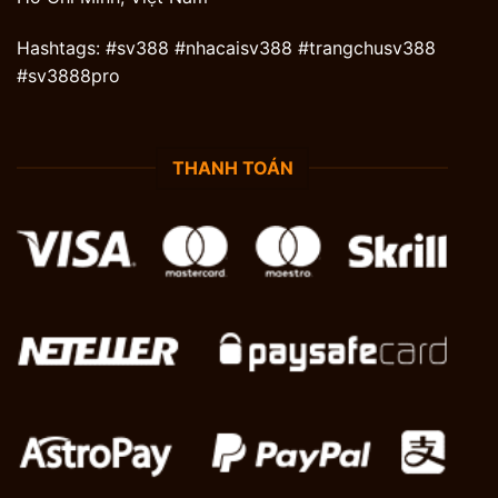
Hashtags:
#sv388 #nhacaisv388 #trangchusv388
#sv3888pro
THANH TOÁN