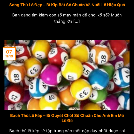
Song Thủ Lô Đẹp – Bí Kíp Bắt Số Chuẩn Và Nuôi Lô Hiệu Quả
Bạn đang tìm kiếm con số may mắn để chơi xổ số? Muốn
thắng lớn [...]
07
Th10
Bạch Thủ Lô Kép – Bí Quyết Chốt Số Chuẩn Cho Anh Em Mê
Lô Đề
Bạch thủ lô kép sẽ tập trung vào một cặp duy nhất được soi