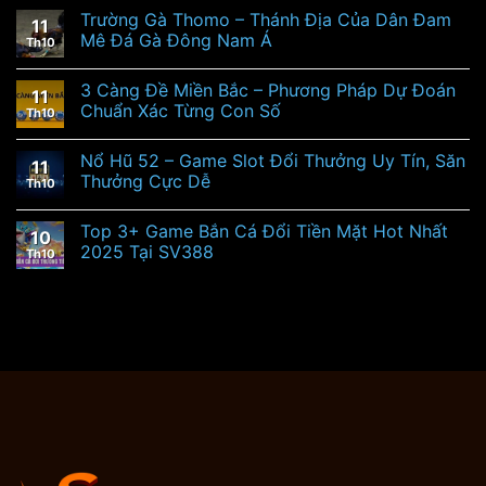
Trường Gà Thomo – Thánh Địa Của Dân Đam
11
Mê Đá Gà Đông Nam Á
Th10
3 Càng Đề Miền Bắc – Phương Pháp Dự Đoán
11
Chuẩn Xác Từng Con Số
Th10
Nổ Hũ 52 – Game Slot Đổi Thưởng Uy Tín, Săn
11
Thưởng Cực Dễ
Th10
Top 3+ Game Bắn Cá Đổi Tiền Mặt Hot Nhất
10
2025 Tại SV388
Th10