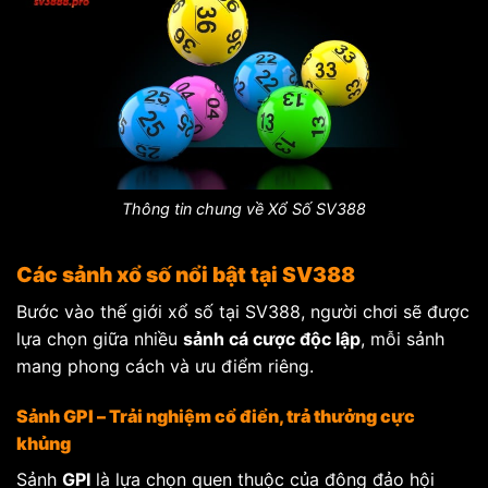
Thông tin chung về Xổ Số SV388
Các sảnh xổ số nổi bật tại SV388
Bước vào thế giới xổ số tại SV388, người chơi sẽ được
lựa chọn giữa nhiều
sảnh cá cược độc lập
, mỗi sảnh
mang phong cách và ưu điểm riêng.
Sảnh GPI – Trải nghiệm cổ điển, trả thưởng cực
khủng
Sảnh
GPI
là lựa chọn quen thuộc của đông đảo hội