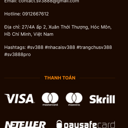
Email:
contact.sv3888@gmail.com
Hotline:
0912667612
Địa chỉ:
27/4A ấp 2, Xuân Thới Thượng, Hóc Môn,
Hồ Chí Minh, Việt Nam
Hashtags:
#sv388 #nhacaisv388 #trangchusv388
#sv3888pro
THANH TOÁN